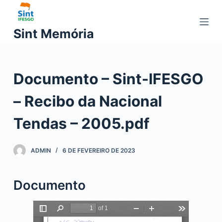
P
u
Sint Memória
l
a
r
Documento – Sint-IFESGO
p
a
– Recibo da Nacional
r
a
Tendas – 2005.pdf
o
c
ADMIN
6 DE FEVEREIRO DE 2023
o
n
t
Documento
e
ú
d