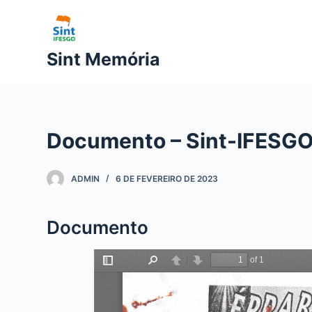
P
u
l
Sint Memória
a
r
p
a
Documento – Sint-IFESGO 
r
a
o
ADMIN
6 DE FEVEREIRO DE 2023
c
o
Documento
n
t
e
ú
d