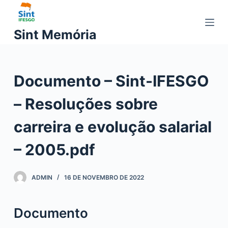
P
u
Sint Memória
l
a
r
Documento – Sint-IFESGO
p
a
– Resoluções sobre
r
a
carreira e evolução salarial
o
c
– 2005.pdf
o
n
ADMIN
16 DE NOVEMBRO DE 2022
t
e
ú
Documento
d