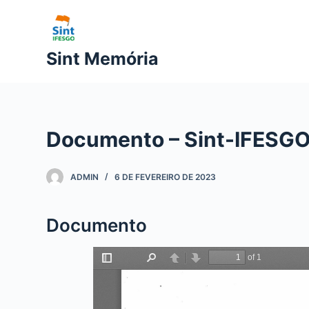
P
u
l
Sint Memória
a
r
p
a
Documento – Sint-IFESGO 
r
a
o
ADMIN
6 DE FEVEREIRO DE 2023
c
o
Documento
n
t
e
ú
d