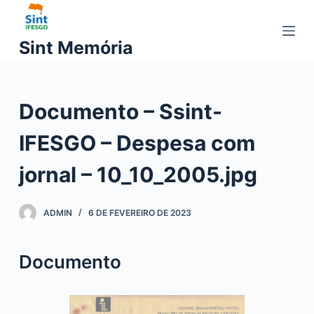
P
u
Sint Memória
l
a
r
Documento – Ssint-
p
a
IFESGO – Despesa com
r
a
jornal – 10_10_2005.jpg
o
c
ADMIN
6 DE FEVEREIRO DE 2023
o
n
t
Documento
e
ú
d