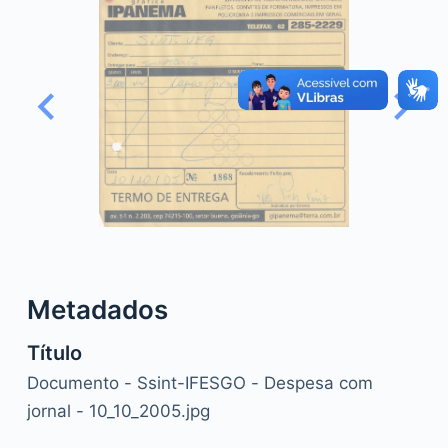
o
Metadados
Título
Documento - Ssint-IFESGO - Despesa com
jornal - 10_10_2005.jpg