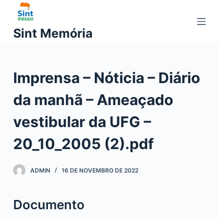
P
u
Sint Memória
l
a
r
Imprensa – Nóticia – Diário
p
a
da manhã – Ameaçado
r
a
vestibular da UFG –
o
c
20_10_2005 (2).pdf
o
n
ADMIN
16 DE NOVEMBRO DE 2022
t
e
ú
Documento
d