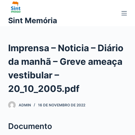
P
u
Sint Memória
l
a
r
Imprensa – Noticia – Diário
p
a
da manhã – Greve ameaça
r
a
vestibular –
o
c
20_10_2005.pdf
o
n
ADMIN
16 DE NOVEMBRO DE 2022
t
e
ú
Documento
d