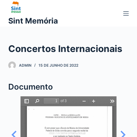
P
u
Sint Memória
l
a
r
Concertos Internacionais
p
a
r
ADMIN
15 DE JUNHO DE 2022
a
o
Documento
c
o
n
t
e
ú
d