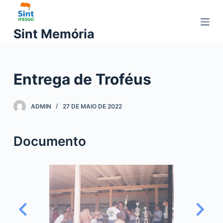
P
u
Sint Memória
l
a
r
Entrega de Troféus
p
a
r
ADMIN
27 DE MAIO DE 2022
a
o
Documento
c
o
n
t
e
ú
d