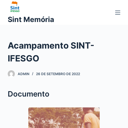
P
u
Sint Memória
l
a
r
Acampamento SINT-
p
a
IFESGO
r
a
o
ADMIN
26 DE SETEMBRO DE 2022
c
o
Documento
n
t
e
ú
d