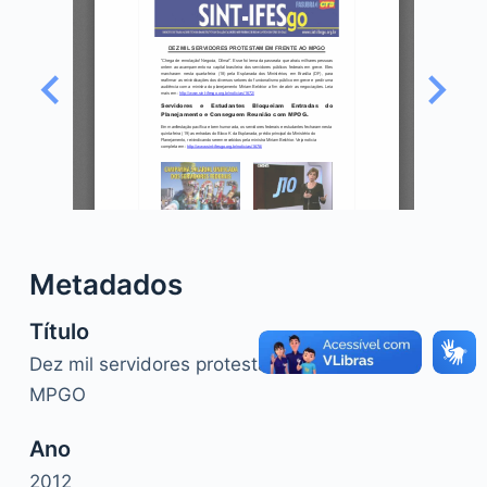
o
Metadados
Título
Dez mil servidores protestam em frente ao
MPGO
Ano
2012