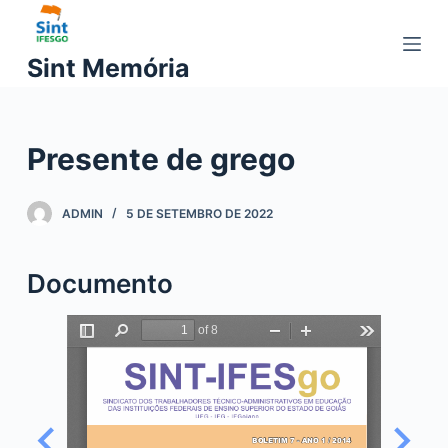
P
u
Sint Memória
l
a
r
Presente de grego
p
a
r
ADMIN
5 DE SETEMBRO DE 2022
a
o
Documento
c
o
n
t
e
ú
d