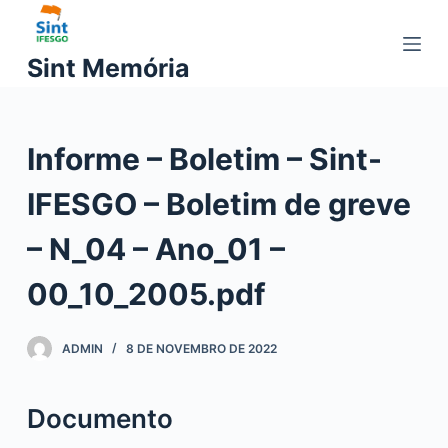
P
u
Sint Memória
l
a
r
Informe – Boletim – Sint-
p
a
IFESGO – Boletim de greve
r
a
– N_04 – Ano_01 –
o
c
00_10_2005.pdf
o
n
ADMIN
8 DE NOVEMBRO DE 2022
t
e
ú
Documento
d