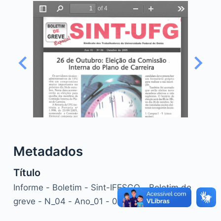
o
Metadados
Título
Informe - Boletim - Sint-IFESGO - Boletim de
greve - N_04 - Ano_01 - 00_10_2005.pdf