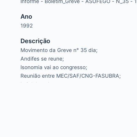
Informe - Boletim_Greve - ASUFEGO - N_35 - 
Ano
1992
Descrição
Movimento da Greve n° 35 dia;
Andifes se reune;
Isonomia vai ao congresso;
Reunião entre MEC/SAF/CNG-FASUBRA;
Lei delegada.