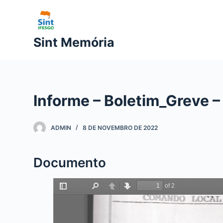
P
u
l
Sint Memória
a
r
p
a
Informe – Boletim_Greve 
r
a
o
ADMIN
8 DE NOVEMBRO DE 2022
c
o
Documento
n
t
e
ú
d