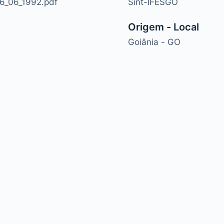
16_06_1992.pdf
Sint-IFESGO
Origem - Local
Goiânia - GO