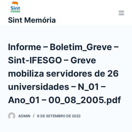
P
u
Sint Memória
l
a
r
Informe – Boletim_Greve –
p
a
Sint-IFESGO – Greve
r
a
mobiliza servidores de 26
o
c
universidades – N_01 –
o
Ano_01 – 00_08_2005.pdf
n
t
e
ADMIN
6 DE SETEMBRO DE 2022
ú
d