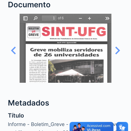
Documento
o
Metadados
Título
Informe - Boletim_Greve - Sint-IFESGO - Greve