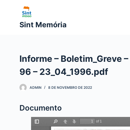
P
u
l
Sint Memória
a
r
p
a
Informe – Boletim_Greve –
r
a
96 – 23_04_1996.pdf
o
c
ADMIN
8 DE NOVEMBRO DE 2022
o
n
t
Documento
e
ú
d