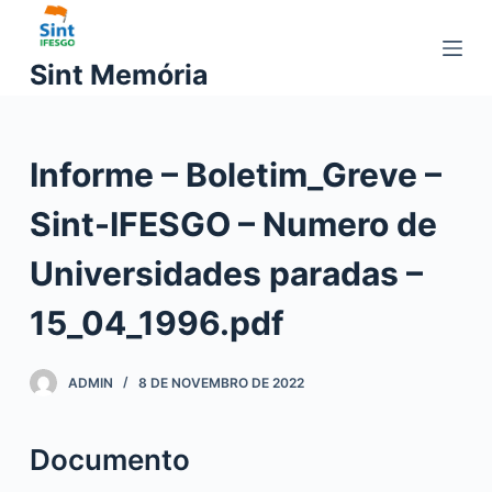
P
u
Sint Memória
l
a
r
Informe – Boletim_Greve –
p
a
Sint-IFESGO – Numero de
r
a
Universidades paradas –
o
c
15_04_1996.pdf
o
n
ADMIN
8 DE NOVEMBRO DE 2022
t
e
ú
Documento
d