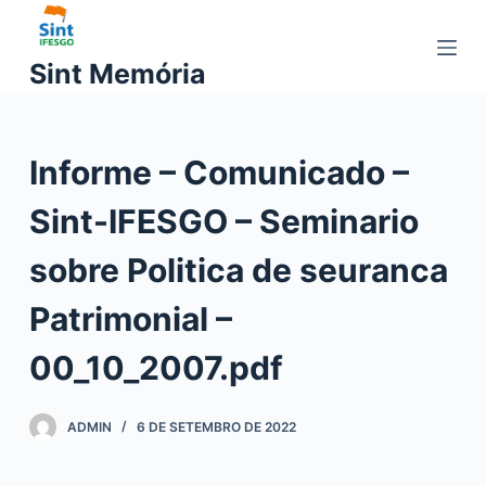
P
u
Sint Memória
l
a
r
Informe – Comunicado –
p
a
Sint-IFESGO – Seminario
r
a
sobre Politica de seuranca
o
c
Patrimonial –
o
00_10_2007.pdf
n
t
e
ADMIN
6 DE SETEMBRO DE 2022
ú
d