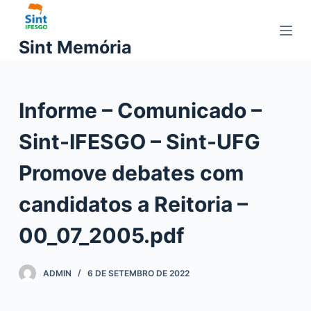
P
u
Sint Memória
l
a
r
Informe – Comunicado –
p
a
Sint-IFESGO – Sint-UFG
r
a
Promove debates com
o
c
candidatos a Reitoria –
o
00_07_2005.pdf
n
t
e
ADMIN
6 DE SETEMBRO DE 2022
ú
d