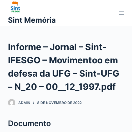
P
u
Sint Memória
l
a
r
Informe – Jornal – Sint-
p
a
IFESGO – Movimentoo em
r
a
defesa da UFG – Sint-UFG
o
c
– N_20 – 00__12_1997.pdf
o
n
ADMIN
8 DE NOVEMBRO DE 2022
t
e
ú
Documento
d