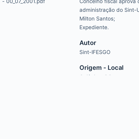
1 - 00_07_2001.pdf
Concelho fiscal aprova 
administração do Sint-
Milton Santos;
Expediente.
Autor
Sint-IFESGO
Origem - Local
Goiânia - GO
hemes