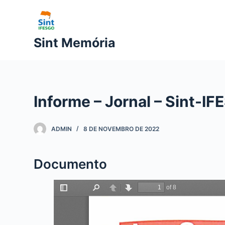
P
u
l
Sint Memória
a
r
p
a
Informe – Jornal – Sint-I
r
a
o
ADMIN
8 DE NOVEMBRO DE 2022
c
o
Documento
n
t
e
ú
d