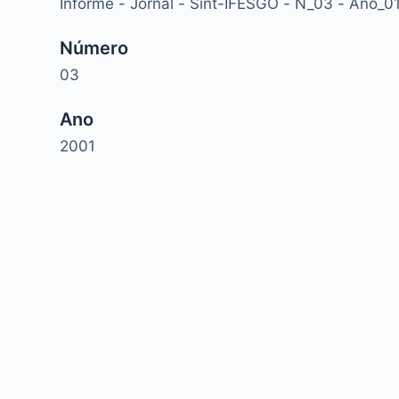
Informe - Jornal - Sint-IFESGO - N_03 - Ano_0
Número
03
Ano
2001
Copyright © 2026 - WordPress Theme by
CreativeT