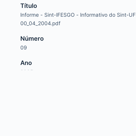
Título
Informe - Sint-IFESGO - Informativo do Sint-U
00_04_2004.pdf
Número
09
Ano
2005
Copyright © 2026 - WordPress Theme by
CreativeT