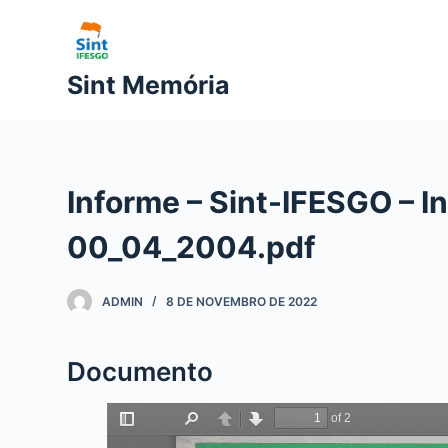
P
u
l
Sint Memória
a
r
p
a
Informe – Sint-IFESGO – I
r
a
00_04_2004.pdf
o
c
ADMIN
8 DE NOVEMBRO DE 2022
o
n
t
Documento
e
ú
d