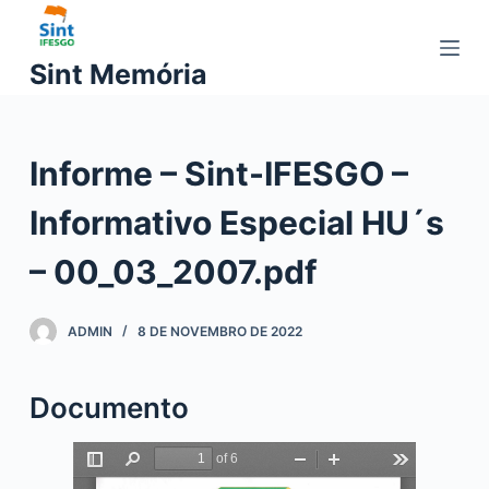
P
u
Sint Memória
l
a
r
Informe – Sint-IFESGO –
p
a
Informativo Especial HU´s
r
a
– 00_03_2007.pdf
o
c
ADMIN
8 DE NOVEMBRO DE 2022
o
n
t
Documento
e
ú
d