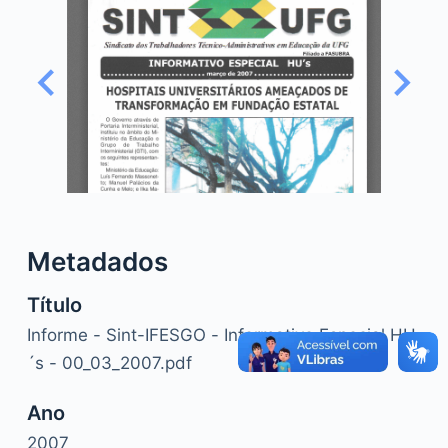
o
Metadados
Título
Informe - Sint-IFESGO - Informativo Especial HU
´s - 00_03_2007.pdf
Ano
2007