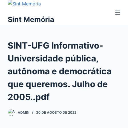
P
u
Sint Memória
l
a
r
SINT-UFG Informativo-
p
a
Universidade pública,
r
a
autônoma e democrática
o
c
que queremos. Julho de
o
2005..pdf
n
t
e
ADMIN
30 DE AGOSTO DE 2022
ú
d