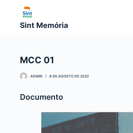
P
u
l
Sint Memória
a
r
p
a
MCC 01
r
a
o
ADMIN
8 DE AGOSTO DE 2022
c
o
Documento
n
t
e
ú
d