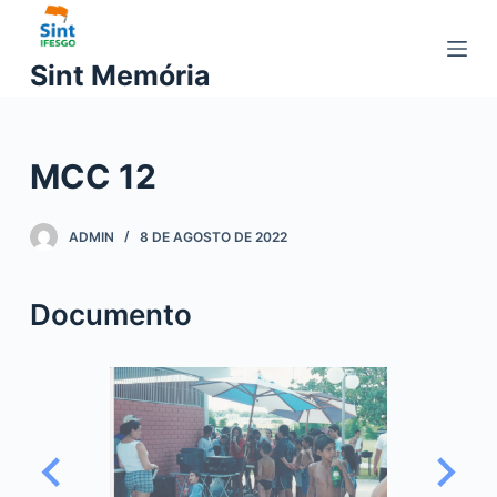
P
u
Sint Memória
l
a
r
MCC 12
p
a
r
ADMIN
8 DE AGOSTO DE 2022
a
o
Documento
c
o
n
t
e
ú
d