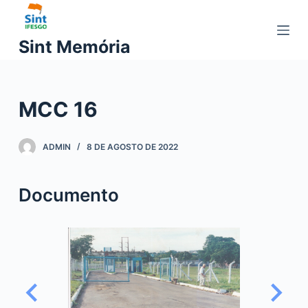
P
u
Sint Memória
l
a
r
MCC 16
p
a
r
ADMIN
8 DE AGOSTO DE 2022
a
o
Documento
c
o
n
t
e
ú
d