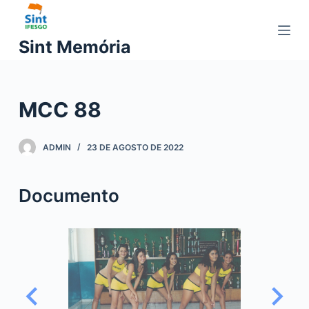
P
u
Sint Memória
l
a
r
MCC 88
p
a
r
ADMIN
23 DE AGOSTO DE 2022
a
o
Documento
c
o
n
t
e
ú
d