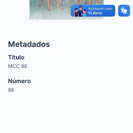
o
Metadados
Título
MCC 88
Número
88