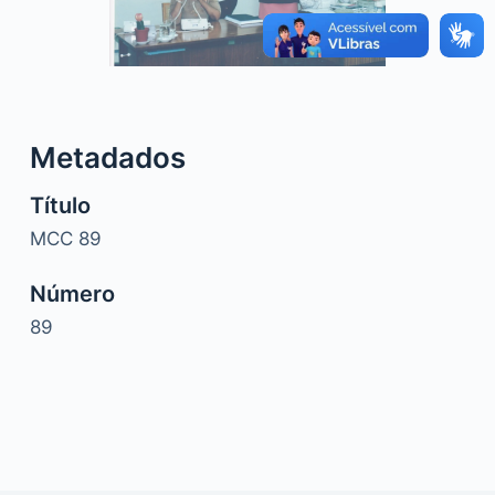
o
Metadados
Título
MCC 89
Número
89