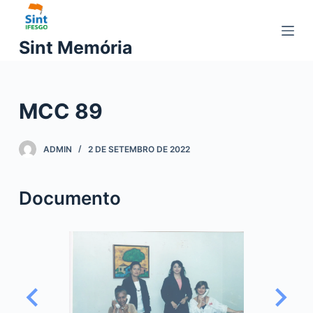
P
u
Sint Memória
l
a
r
MCC 89
p
a
r
ADMIN
2 DE SETEMBRO DE 2022
a
o
Documento
c
o
n
t
e
ú
d