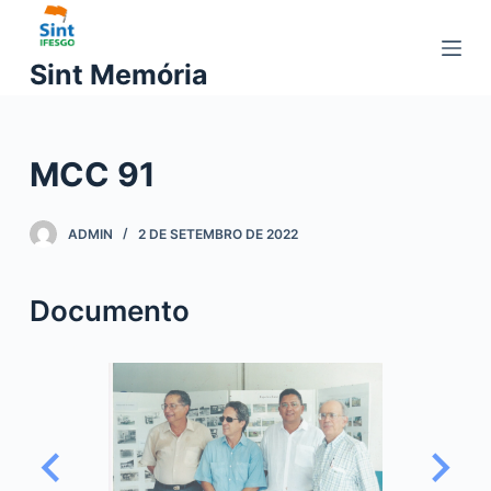
P
u
Sint Memória
l
a
r
MCC 91
p
a
r
ADMIN
2 DE SETEMBRO DE 2022
a
o
Documento
c
o
n
t
e
ú
d