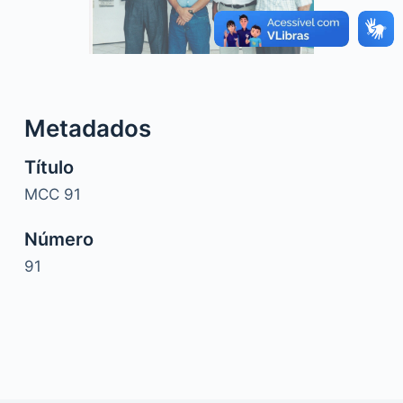
o
Metadados
Título
MCC 91
Número
91