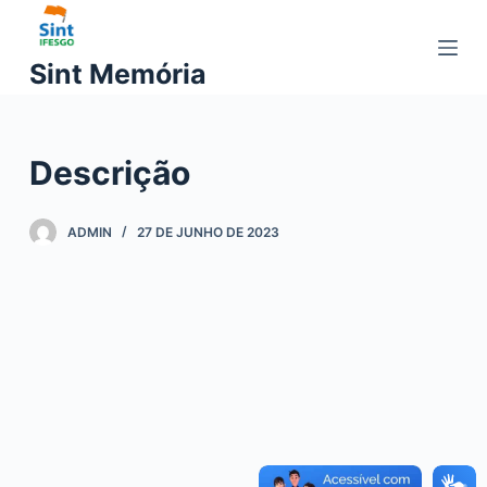
P
u
Sint Memória
l
a
r
Descrição
p
a
r
ADMIN
27 DE JUNHO DE 2023
a
o
c
o
n
t
e
ú
d