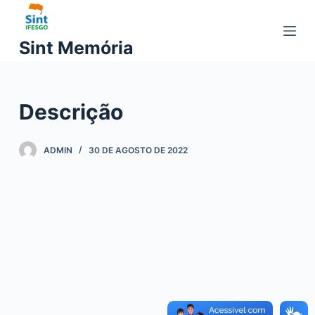
P
u
Sint Memória
l
a
r
Descrição
p
a
r
ADMIN
30 DE AGOSTO DE 2022
a
o
c
o
n
t
e
ú
d