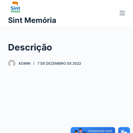
P
u
Sint Memória
l
a
r
Descrição
p
a
r
ADMIN
7 DE DEZEMBRO DE 2022
a
o
c
o
n
t
e
ú
d