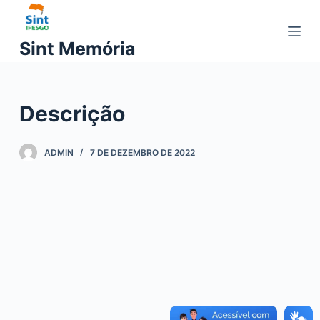
P
u
Sint Memória
l
a
r
Descrição
p
a
r
ADMIN
7 DE DEZEMBRO DE 2022
a
o
c
o
n
t
e
ú
d