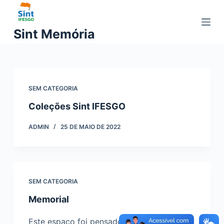
P
u
Sint Memória
l
a
r
p
a
SEM CATEGORIA
r
Coleções Sint IFESGO
a
ADMIN
25 DE MAIO DE 2022
o
c
o
n
t
SEM CATEGORIA
e
Memorial
ú
d
Este espaço foi pensado inicialmente como