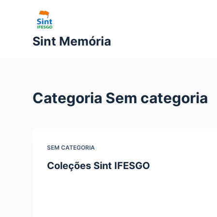
P
u
l
Sint Memória
a
r
p
a
Categoria
Sem categoria
r
a
o
c
SEM CATEGORIA
o
n
Coleções Sint IFESGO
t
e
ú
d