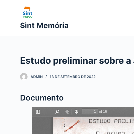
P
u
l
Sint Memória
a
r
p
a
Estudo preliminar sobre a
r
a
o
ADMIN
13 DE SETEMBRO DE 2022
c
o
Documento
n
t
e
ú
d