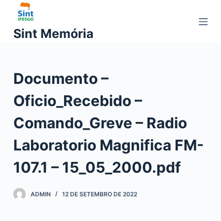
P
u
Sint Memória
l
a
r
Documento –
p
a
Oficio_Recebido –
r
a
Comando_Greve – Radio
o
c
Laboratorio Magnifica FM-
o
107.1 – 15_05_2000.pdf
n
t
e
ADMIN
12 DE SETEMBRO DE 2022
ú
d