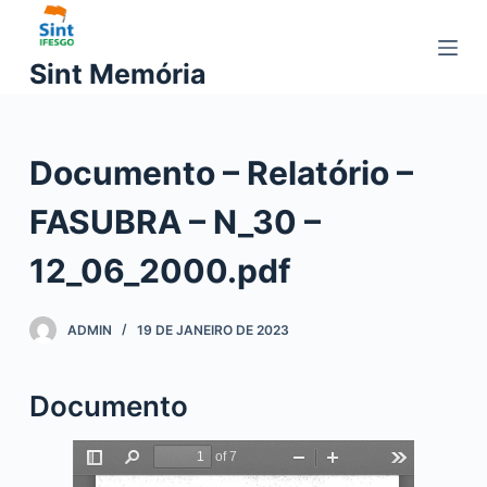
P
u
Sint Memória
l
a
r
Documento – Relatório –
p
a
FASUBRA – N_30 –
r
a
12_06_2000.pdf
o
c
ADMIN
19 DE JANEIRO DE 2023
o
n
t
Documento
e
ú
d