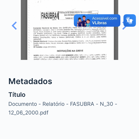
o
Metadados
Título
Documento - Relatório - FASUBRA - N_30 -
12_06_2000.pdf