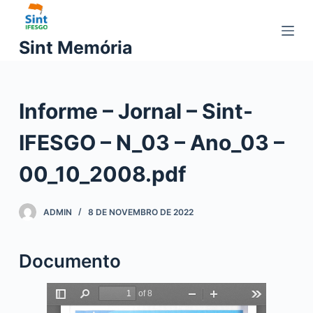
P
u
Sint Memória
l
a
r
Informe – Jornal – Sint-
p
a
IFESGO – N_03 – Ano_03 –
r
a
00_10_2008.pdf
o
c
ADMIN
8 DE NOVEMBRO DE 2022
o
n
t
Documento
e
ú
d