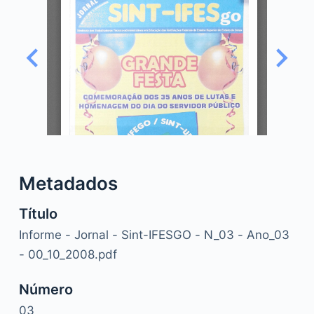
o
Metadados
Título
Informe - Jornal - Sint-IFESGO - N_03 - Ano_03
- 00_10_2008.pdf
Número
03